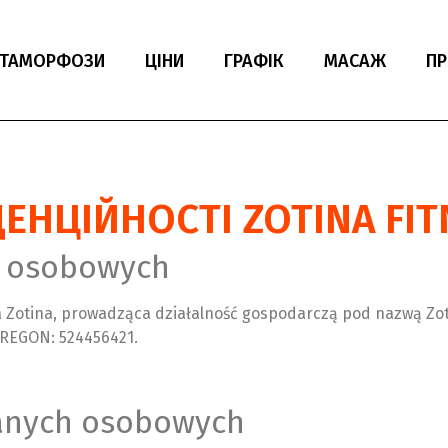
ТАМОРФОЗИ
ЦІНИ
ГРАФIК
МАСАЖ
ПР
ЕНЦІЙНОСТІ ZOTINA FIT
h osobowych
Zotina, prowadząca działalność gospodarczą pod nazwą Zotina
, REGON: 524456421.
danych osobowych