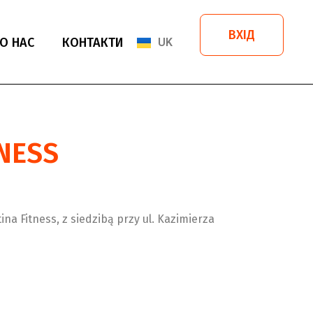
PL
ВХІД
О НАС
КОНТАКТИ
UK
EN
NESS
 Fitness, z siedzibą przy ul. Kazimierza