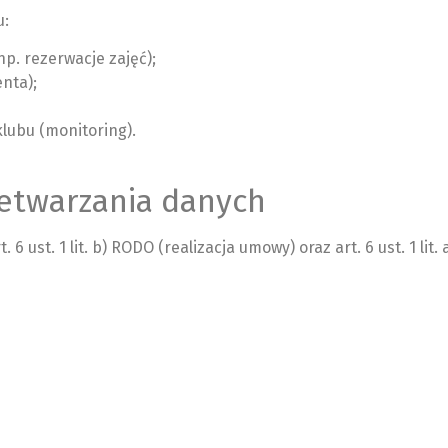
u:
np. rezerwacje zajęć);
nta);
lubu (monitoring).
etwarzania danych
 ust. 1 lit. b) RODO (realizacja umowy) oraz art. 6 ust. 1 lit.