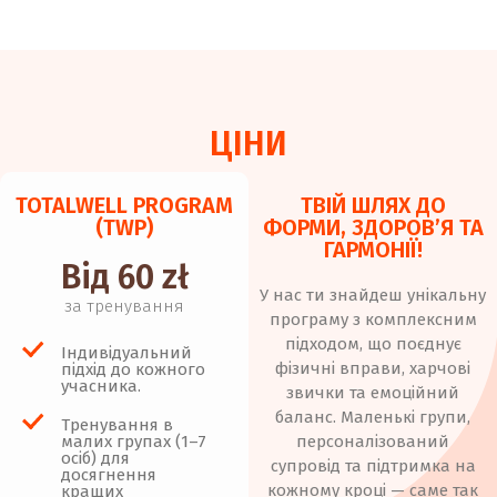
ЦІНИ
TOTALWELL PROGRAM
ТВІЙ ШЛЯХ ДО
(TWР)
ФОРМИ, ЗДОРОВ’Я ТА
ГАРМОНІЇ!
Від 60 zł
У нас ти знайдеш унікальну
за тренування
програму з комплексним
підходом, що поєднує
Індивідуальний
фізичні вправи, харчові
підхід до кожного
учасника.
звички та емоційний
баланс.
Маленькі групи,
Тренування в
персоналізований
малих групах (1–7
осіб) для
супровід та підтримка на
досягнення
кожному кроці — саме так
кращих